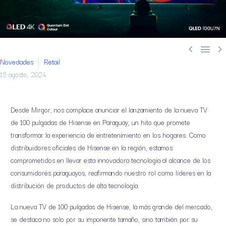



Novedades
Retail
15 agosto, 2024
Desde Mirgor, nos complace anunciar el lanzamiento de la nueva TV
de 100 pulgadas de Hisense en Paraguay, un hito que promete
transformar la experiencia de entretenimiento en los hogares. Como
distribuidores oficiales de Hisense en la región, estamos
comprometidos en llevar esta innovadora tecnología al alcance de los
consumidores paraguayos, reafirmando nuestro rol como líderes en la
distribución de productos de alta tecnología.
La nueva TV de 100 pulgadas de Hisense, la más grande del mercado,
se destaca no solo por su imponente tamaño, sino también por su