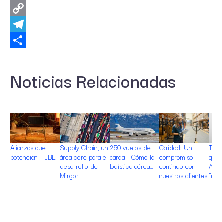
WhatsApp
Copy
Link
Telegram
Share
Noticias Relacionadas
Alianzas que
Supply Chain, un
250 vuelos de
Calidad: Un
TV, 
potencian - JBL
área core para el
carga - Cómo la
compromiso
gami
desarrollo de
logística aérea…
continuo con
Arge
Mirgor
nuestros clientes
Inno