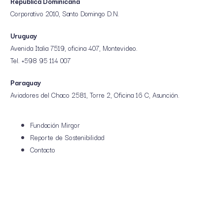
República Dominicana
Corporativo 2010, Santo Domingo D.N.
Uruguay
Avenida Italia 7519, oficina 407, Montevideo.
Tel. +598 95 114 007
Paraguay
Aviadores del Chaco 2581, Torre 2, Oficina 16 C, Asunción.
25 octubre, 2024
¡Bienvenidos al primer punto de venta físico de JBL
Fundación Mirgor
Reporte de Sostenibilidad
en Argentina!
Contacto
Novedades
Retail